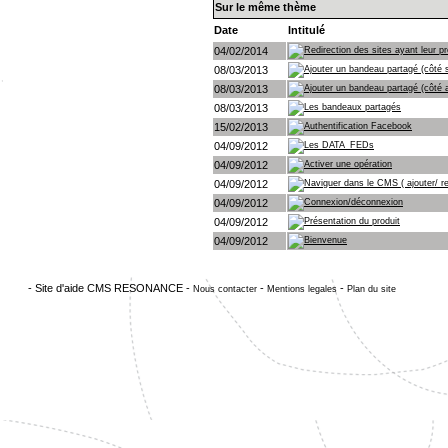
Sur le même thème
Date
Intitulé
04/02/2014
Redirection des sites ayant leur 
08/03/2013
Ajouter un bandeau partagé (côté si
08/03/2013
Ajouter un bandeau partagé (côté 
08/03/2013
Les bandeaux partagés
15/02/2013
Authentification Facebook
04/09/2012
Les DATA_FEDs
04/09/2012
Activer une opération
04/09/2012
Naviguer dans le CMS ( ajouter/ r
04/09/2012
Connexion/déconnexion
04/09/2012
Présentation du produit
04/09/2012
Bienvenue
- Site d'aide CMS RESONANCE -
-
-
Nous contacter
Mentions legales
Plan du site