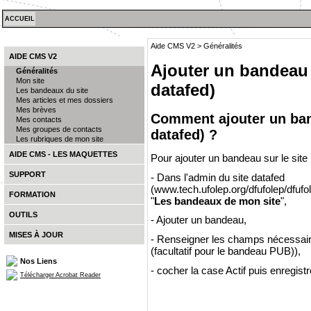
ACCUEIL
Aide CMS V2 > Généralités
AIDE CMS V2
Ajouter un bandeau 
Généralités
Mon site
datafed)
Les bandeaux du site
Mes articles et mes dossiers
Mes brèves
Comment ajouter un ban
Mes contacts
Mes groupes de contacts
datafed) ?
Les rubriques de mon site
AIDE CMS - LES MAQUETTES
Pour ajouter un bandeau sur le sit
SUPPORT
- Dans l'admin du site datafed
(www.tech.ufolep.org/dfufolep/dfuf
FORMATION
"
Les bandeaux de mon site
",
OUTILS
- Ajouter un bandeau,
MISES À JOUR
- Renseigner les champs nécessaire
(facultatif pour le bandeau PUB)),
Nos Liens
- cocher la case Actif puis enregistr
Télécharger Acrobat Reader