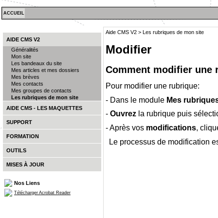
ACCUEIL
Aide CMS V2 > Les rubriques de mon site
AIDE CMS V2
Modifier
Généralités
Mon site
Les bandeaux du site
Comment modifier une 
Mes articles et mes dossiers
Mes brèves
Mes contacts
Pour modifier une rubrique:
Mes groupes de contacts
Les rubriques de mon site
- Dans le module
Mes rubrique
AIDE CMS - LES MAQUETTES
-
Ouvrez
la rubrique puis sélecti
SUPPORT
- Après vos
modifications
, cliq
FORMATION
Le processus de modification es
OUTILS
MISES À JOUR
Nos Liens
Télécharger Acrobat Reader